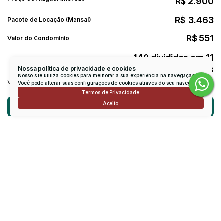
R$
2.900
R$
3.463
Pacote de Locação (Mensal)
R$
551
Valor do Condominio
140 divididos em 11
Valor do IPTU (11
R$
parcelas)
parcelas
Nossa política de privacidade e cookies
Nosso site utiliza cookies para melhorar a sua experiência na navegação.
Valores Mensal
Você pode alterar suas configurações de cookies através do seu navegador.
Termos de Privacidade
Aceito
Atendimento pelo
WhatsApp
Dúvidas? Nós ligamos!
Receber mais Informações
Nome: