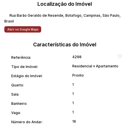
A proximidades de locais importantes, como o Instituto
Localização do Imóvel
Agronômico de Campinas (IAC), torna este apartamento uma
excelente escolha para estudantes e profissionais que
Rua Barão Geraldo de Resende
,
Botafogo
,
Campinas
,
São Paulo
,
desejam estar perto de centros de estudo e pesquisa. Não
Brasil
perca a oportunidade de viver em um local que oferece
Abrir no Google Maps
qualidade de vida e praticidades urbana.
Características do Imóvel
Uma oportunidade ideal para viver com qualidade de vida em
uma das regiões mais dinâmicas da cidade.
4298
Referência:
Residencial
»
Apartamento
Tipo de Imóvel:
Agende sua visita.
Pronto
Estágio do Imóvel:
1
Quarto:
1
Sala:
1
Banheiro:
1
Vaga:
16
Número do Andar: