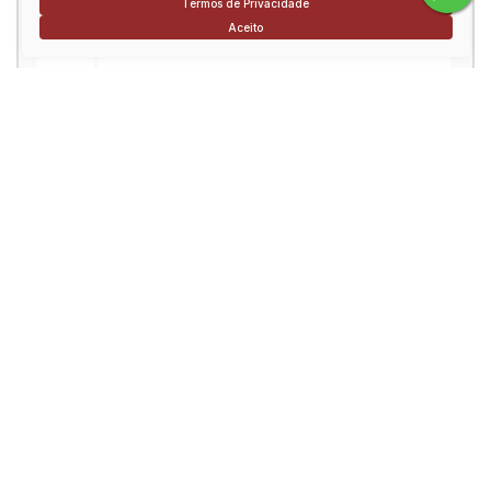
Termos de Privacidade
Telefone:
Aceito
Mensagem:
Consulte nossos Corretores
Rodrigo Viana
CRECI
151270
Conversar por WhatsApp