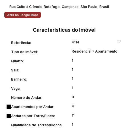
Rua Culto à Ciência
,
Botafogo
,
Campinas
,
São Paulo
,
Brasil
Abrir no Google Maps
Características do Imóvel
4114
Referência:
Residencial
»
Apartamento
Tipo de Imóvel:
1
Quarto:
1
Sala:
1
Banheiro:
1
Vaga:
8
Número do Andar:
4
Apartamentos por Andar:
11
Andares por Torre/Bloco:
1
Quantidade de Torres/Blocos: