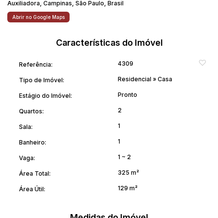
Auxiliadora
,
Campinas
,
São Paulo
,
Brasil
Abrir no Google Maps
Características do Imóvel
4309
Referência:
Residencial
»
Casa
Tipo de Imóvel:
Pronto
Estágio do Imóvel:
2
Quartos:
1
Sala:
1
Banheiro:
1 ~ 2
Vaga:
325 m²
Área Total:
129 m²
Área Útil:
Medidas do Imóvel