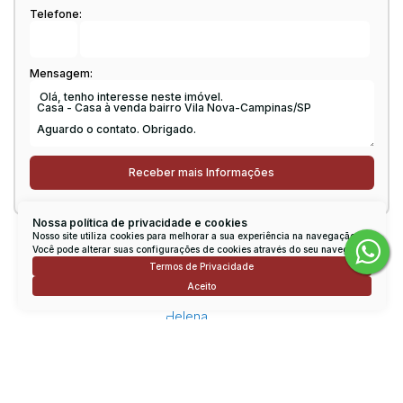
Telefone:
Mensagem:
Nossa política de privacidade e cookies
Nosso site utiliza cookies para melhorar a sua experiência na navegação.
Consulte nossos Corretores
Você pode alterar suas configurações de cookies através do seu navegador.
Termos de Privacidade
Aceito
Gislaine Helena Bonardo
CRECI
217066
Conversar por WhatsApp