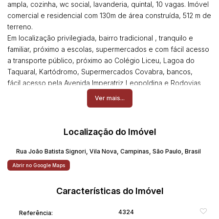
ampla, cozinha, wc social, lavanderia, quintal, 10 vagas. Imóvel
comercial e residencial com 130m de área construída, 512 m de
terreno.
Em localização privilegiada, bairro tradicional , tranquilo e
familiar, próximo a escolas, supermercados e com fácil acesso
a transporte público, próximo ao Colégio Liceu, Lagoa do
Taquaral, Kartódromo, Supermercados Covabra, bancos,
fácil acesso pela Avenida Imperatriz Leopoldina e Rodovias
Zeferino Vaz, Dom Pedro, Anhanguera e Bandeirantes.
Ver mais...
Agende sua visita
Localização do Imóvel
Rua João Batista Signori
,
Vila Nova
,
Campinas
,
São Paulo
,
Brasil
Abrir no Google Maps
Características do Imóvel
4324
Referência: