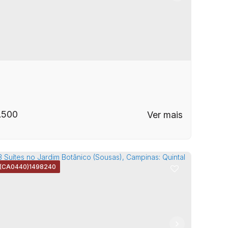
erador - Campinas
.500
(CA0440)
1498240
EP: 13073-180
,
Rua Cônego Nery
,
Jardim