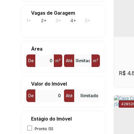
Barr
Vagas de Garagem
1+
2+
3+
4+
5+
Área
De
m²
Até
m²
R$
4.
Valor do Imóvel
De
Até
4285
2
Estágio do Imóvel
Pronto (5)
CE