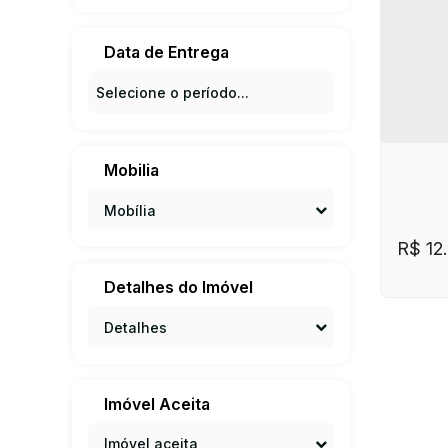
Neve
Casa
Brasil
193 
Data de Entrega
Mobilia
Mobília
R$
12
Detalhes do Imóvel
Detalhes
Imóvel Aceita
Imóvel aceita