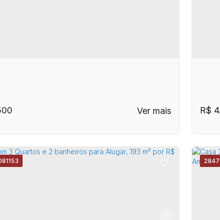
im
,
Campinas
,
São Paulo
,
Brasil
Imp
im - Campinas
500
R$
4
081153
2847
C
 Térrea + Edícula Locação Chácara da
cara da Barra
,
Campinas
,
São Paulo
,
Brasil