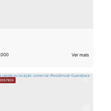
.000
2057824
a para Locação, Condomínio no Parque
arque Imperador
,
Campinas
,
São Paulo
,
Brasil