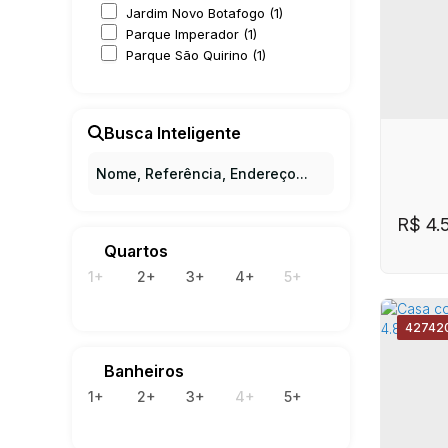
Bonf
Jardim Novo Botafogo (1)
Bonf
Parque Imperador (1)
Parque São Quirino (1)
Busca Inteligente
R$
4.
Quartos
1+
2+
3+
4+
5+
4274
2
Banheiros
1+
2+
3+
4+
5+
Casa
Chá