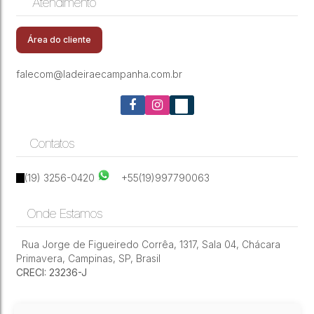
Atendimento
CEP: 13073-180
,
Rua Cônego Nery
,
Jardim Guanabara
Casa à venda ou locação comercial
,
Campinas
,
São Paulo
,
Brasil
/Residencial-Guanabara-Cônego Nery
Área do cliente
falecom@ladeiraecampanha.com.br
Contatos
(19) 3256-0420
+55(19)997790063
Onde Estamos
Rua Jorge de Figueiredo Corrêa
,
1317
,
Sala 04
,
Chácara
Primavera
,
Campinas
,
SP
,
Brasil
CRECI: 23236-J