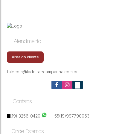
Atendimento
Área do cliente
falecom@ladeiraecampanha.com.br
Contatos
(19) 3256-0420
+55(19)997790063
Onde Estamos