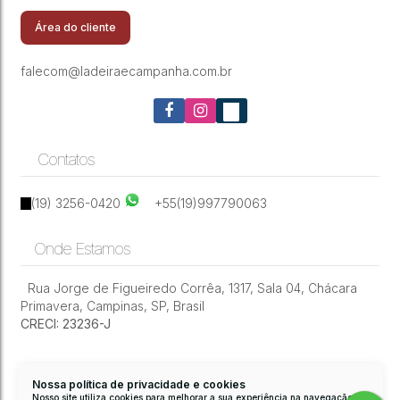
coração do Cambuí - Campinas
Área do cliente
falecom@ladeiraecampanha.com.br
Contatos
(19) 3256-0420
+55(19)997790063
Onde Estamos
Rua Jorge de Figueiredo Corrêa
,
1317
,
Sala 04
,
Chácara
Primavera
,
Campinas
,
SP
,
Brasil
CRECI: 23236-J
Nossa política de privacidade e cookies
Nosso site utiliza cookies para melhorar a sua experiência na navegação.