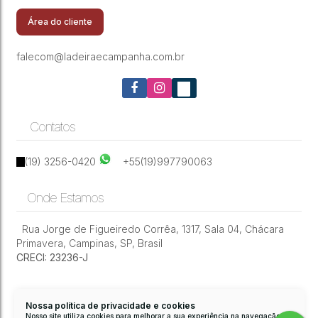
Inspirazzione - Valinh0s/SP
Área do cliente
falecom@ladeiraecampanha.com.br
Contatos
(19) 3256-0420
+55(19)997790063
Onde Estamos
Rua Jorge de Figueiredo Corrêa
,
1317
,
Sala 04
,
Chácara
Primavera
,
Campinas
,
SP
,
Brasil
CRECI: 23236-J
Nossa política de privacidade e cookies
Nosso site utiliza cookies para melhorar a sua experiência na navegação.