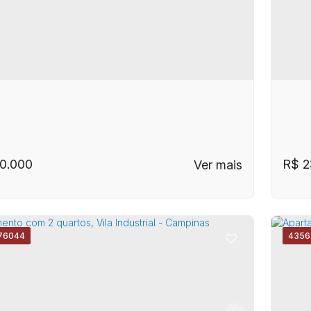
R$
2
0.000
76044
4356
P: 13035-610
,
Avenida Doutor Carlos de
C