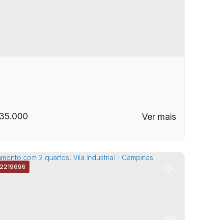
35.000
2219696
EP: 13020-061
,
Rua Culto à Ciência
,
Botafogo
,