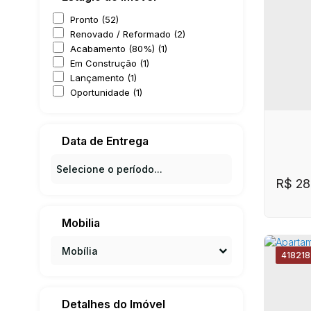
CE
Pronto (52)
Apto
Vila 
Renovado / Reformado (2)
Acabamento (80%) (1)
Em Construção (1)
Lançamento (1)
Oportunidade (1)
Data de Entrega
R$
28
Mobilia
Mobília
4182
1
Detalhes do Imóvel