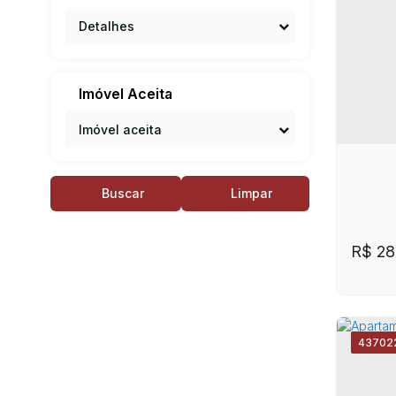
CE
Detalhes
Apar
Camp
Camp
Imóvel Aceita
Imóvel aceita
Buscar
Limpar
R$
28
4370
2