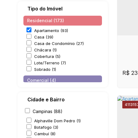
Tipo do Imóvel
Residencial (173)
Apartamento (93)
Casa (39)
Casa de Condomínio (27)
Chácara (1)
Cobertura (5)
Lote/Terreno (7)
Sobrado (1)
R$
23
Comercial (4)
Escritório (2)
Prédio (2)
Cidade e Bairro
4113
15
Misto (1)
Campinas (88)
Residencial e Comercial (1)
Alphaville Dom Pedro (1)
Botafogo (3)
CE
Cambuí (8)