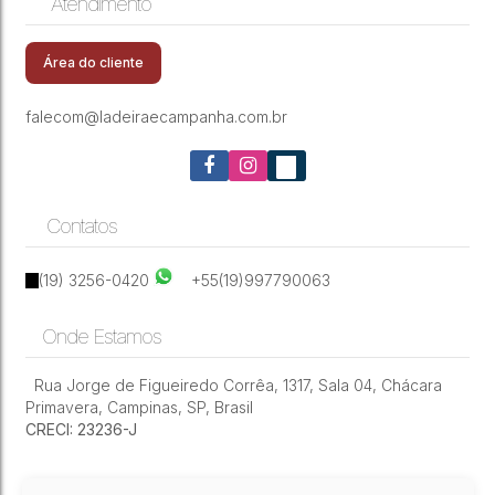
Atendimento
CEP: 13091-504
,
Rua Manoel Mendes Sansano
,
Jardim
2 dormitórios WC social 1 vaga coberta Alto
Boa Esperança
,
Campinas
,
São Paulo
,
Brasil
do Galleria
Área do cliente
falecom@ladeiraecampanha.com.br
Contatos
(19) 3256-0420
+55(19)997790063
Onde Estamos
Rua Jorge de Figueiredo Corrêa
,
1317
,
Sala 04
,
Chácara
Primavera
,
Campinas
,
SP
,
Brasil
CRECI: 23236-J