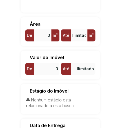
Valinhos (1)
Vila São Sebastião (1)
Área
De
m²
Até
m²
Valor do Imóvel
De
Até
Estágio do Imóvel
Nenhum estágio está
relacionado a esta busca.
Data de Entrega