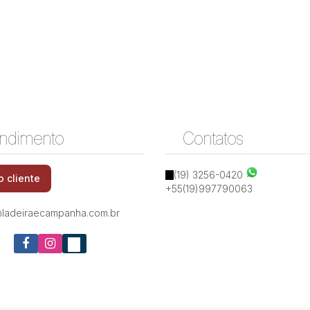
ndimento
Contatos
(19) 3256-0420
o cliente
+55(19)997790063
ladeiraecampanha.com.br