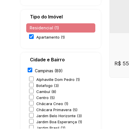
Tipo do Imóvel
Residencial (1)
Apartamento (1)
Cidade e Bairro
R$
55
Campinas (89)
Alphaville Dom Pedro (1)
Botafogo (3)
Cambuí (8)
Centro (5)
Chácara Cneo (1)
Chácara Primavera (5)
Jardim Belo Horizonte (3)
Jardim Boa Esperança (1)
CE
Lindo
Jardim Brasil (2)