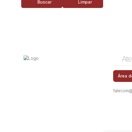
Buscar
Limpar
Ate
Área d
falecom@