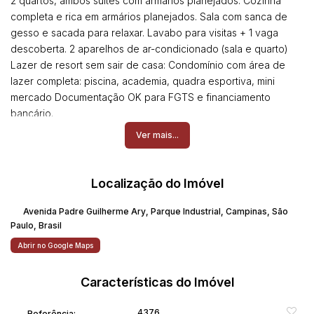
2 quartos, ambos suítes com armários planejados. Cozinha
completa e rica em armários planejados. Sala com sanca de
gesso e sacada para relaxar. Lavabo para visitas + 1 vaga
descoberta. 2 aparelhos de ar-condicionado (sala e quarto)
Lazer de resort sem sair de casa: Condomínio com área de
lazer completa: piscina, academia, quadra esportiva, mini
mercado Documentação OK para FGTS e financiamento
bancário.
Ver mais...
Maiores informações (19) 981274288 Rodrigo
Localização do Imóvel
Avenida Padre Guilherme Ary
,
Parque Industrial
,
Campinas
,
São
Paulo
,
Brasil
Abrir no Google Maps
Características do Imóvel
4376
Referência: