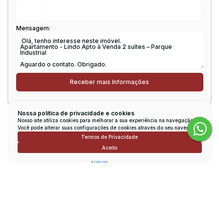
Mensagem:
Nossa política de privacidade e cookies
Nosso site utiliza cookies para melhorar a sua experiência na navegação.
Consulte nossos Corretores
Você pode alterar suas configurações de cookies através do seu navegador.
Termos de Privacidade
Aceito
Rodrigo Viana
CRECI
151270
Conversar por WhatsApp
lcimobrodrigo@uol.com.br