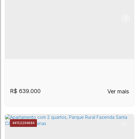
CEP: 13087-570
,
Rua Arquiteto José Augusto Silva
,
Parque Rural Fazenda Santa Cândida
,
Campinas
,
São
Apartamento com 2 quartos, Parque Rural
Paulo
,
Brasil
Fazenda Santa Cândida - Campinas
R$
639.000
4415
2294684