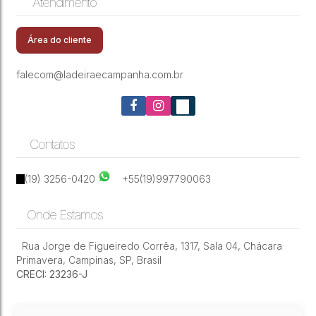
Atendimento
CEP: 13070-261
,
Rua Emílio Henking
,
N°:
96
,
Vila Rossi
Apartamento com 3 quartos, Vila Rossi Borghi
Borghi e Siqueira
,
Campinas
,
São Paulo
,
Brasil
e Siqueira - Campinas
Área do cliente
falecom@ladeiraecampanha.com.br
Contatos
(19) 3256-0420
+55(19)997790063
Onde Estamos
Rua Jorge de Figueiredo Corrêa
,
1317
,
Sala 04
,
Chácara
Primavera
,
Campinas
,
SP
,
Brasil
CRECI: 23236-J