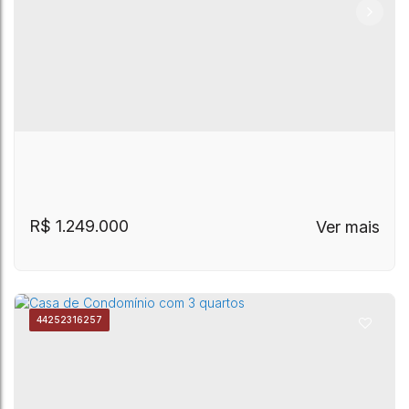
CEP: 13087-440
,
Rua das Hortências
,
Chácara
Casa de Condomínio com 3 Quartos, Chácara
Primavera
,
Campinas
,
São Paulo
,
Brasil
Primavera - Campinas
R$
1.249.000
4425
2316257