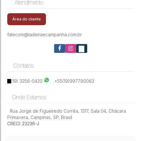
Atendimento
CEP: 13087-450
,
Rua das Margaridas
,
Chácara
Casa de Condomínio com 3 quartos
Primavera
,
Campinas
,
São Paulo
,
Brasil
Área do cliente
falecom@ladeiraecampanha.com.br
Contatos
(19) 3256-0420
+55(19)997790063
Onde Estamos
Rua Jorge de Figueiredo Corrêa
,
1317
,
Sala 04
,
Chácara
Primavera
,
Campinas
,
SP
,
Brasil
CRECI: 23236-J