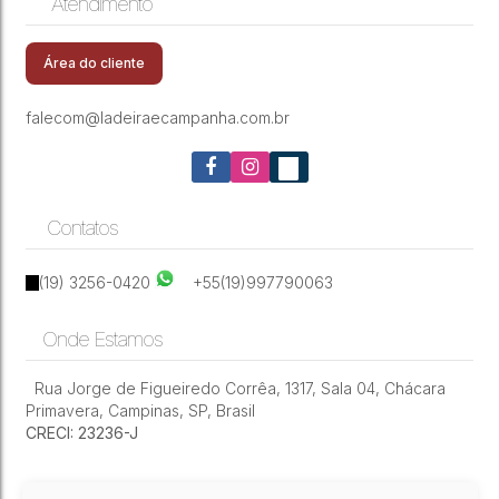
Atendimento
CEP: 13142-490
,
Avenida Luiz Greco
,
Vila Monte
Sobrado à venda – Condomínio Terras da
Alegre
,
Paulínia
,
São Paulo
,
Brasil
Estância - Paulínia
Área do cliente
falecom@ladeiraecampanha.com.br
Contatos
(19) 3256-0420
+55(19)997790063
Onde Estamos
Rua Jorge de Figueiredo Corrêa
,
1317
,
Sala 04
,
Chácara
Primavera
,
Campinas
,
SP
,
Brasil
CRECI: 23236-J