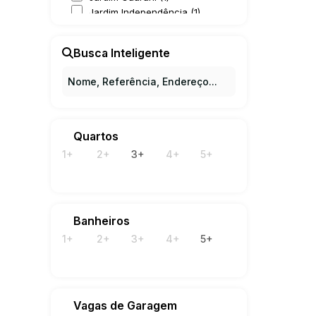
Pedr
Jardim Independência (1)
Jardim Leonor (1)
Jardim Mirassol (1)
Busca Inteligente
Jardim Nossa Senhora Auxiliadora (2)
Jardim Santa Judith (1)
Parque Alto Taquaral (2)
Parque Imperador (2)
Parque Rural Fazenda Santa Cândida (2)
Parque São Quirino (2)
Quartos
Parque Taquaral (2)
1+
2+
3+
4+
5+
Residencial Estância Eudóxia (Barão Geraldo) (1)
Taquaral (1)
Vila Formosa (1)
Vila Georgina (1)
Vila Hollândia (1)
Banheiros
Vila Marieta (1)
1+
2+
3+
4+
5+
Vila Nogueira (1)
Vila Nova (1)
Vila Teixeira (1)
Paulínia (4)
Vagas de Garagem