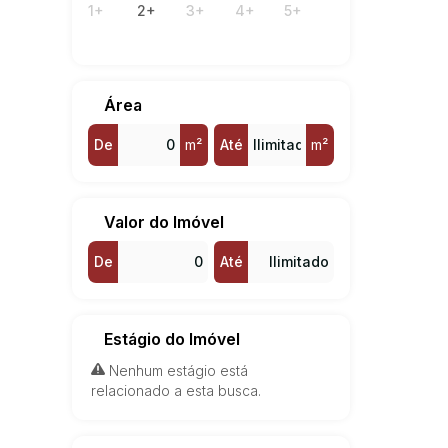
1+
2+
3+
4+
5+
Betel (1)
Jardim América (1)
Jardim Ypê (1)
Vila Presidente Médici (1)
Área
De
m²
Até
m²
Valor do Imóvel
De
Até
Estágio do Imóvel
Nenhum estágio está
relacionado a esta busca.