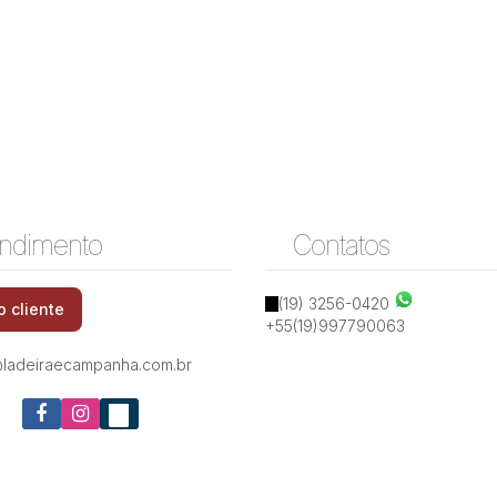
ndimento
Contatos
(19) 3256-0420
o cliente
+55(19)997790063
ladeiraecampanha.com.br