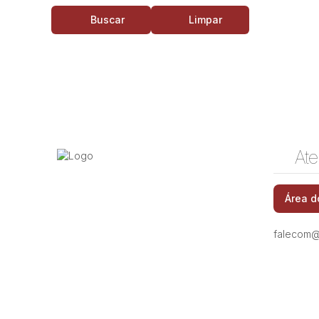
Buscar
Limpar
Ate
Área d
falecom@