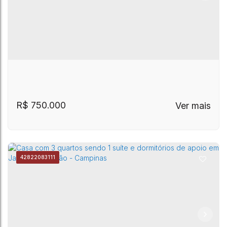
R$
750.000
4282
2083111
Casa para Locação, Condomínio no Parque
Parque Imperador
,
Campinas
,
São Paulo
,
Brasil