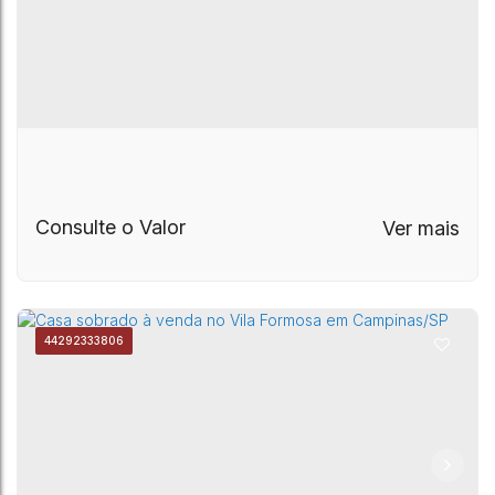
Consulte o Valor
4429
2333806
Casa 3 Suítes no Jardim Botânico (Sousas),
Jardim Botânico (Sousas)
,
Campinas
,
São Paulo
,
Brasil