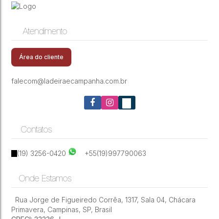
Venda, 171 m² por R$ 850.000,00-Parque
Taquaral
Atendimento
Área do cliente
falecom@ladeiraecampanha.com.br
Contatos
(19) 3256-0420
+55(19)997790063
Onde Estamos
Rua Jorge de Figueiredo Corrêa
,
1317
,
Sala 04
,
Chácara
Primavera
,
Campinas
,
SP
,
Brasil