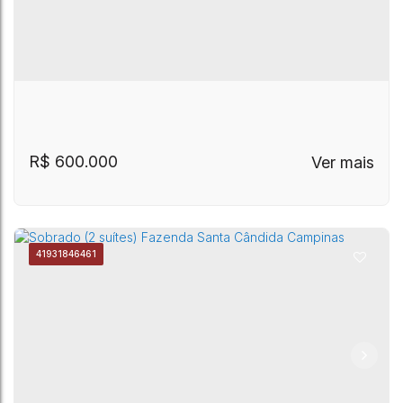
R$
600.000
4193
1846461
Casa térrea jd Independencia Barão Geraldo
Jardim Independência
,
Campinas
,
São Paulo
,
Brasil