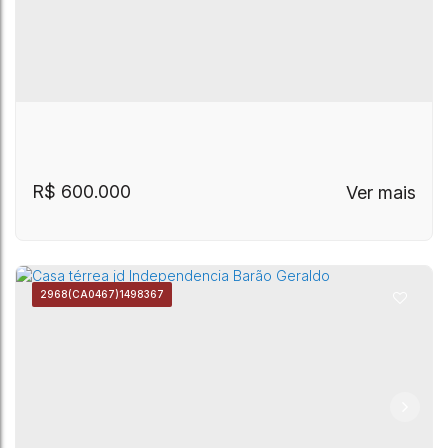
- Campinas
R$
600.000
2968
(CA0467)
1498367
Casa térrea venda Parque Imperador
Parque Imperador
,
Campinas
,
São Paulo
,
Brasil
Campinas