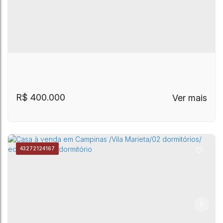
Campinas/SP
R$
400.000
4327
2124167
266 m² de terreno, sendo 235 m² de
Vila Georgina
,
Campinas
,
São Paulo
,
Brasil
construção