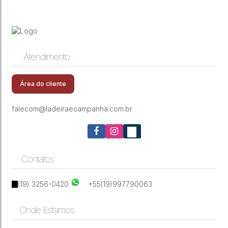
Atendimento
Área do cliente
falecom@ladeiraecampanha.com.br
Contatos
(19) 3256-0420
+55(19)997790063
Onde Estamos