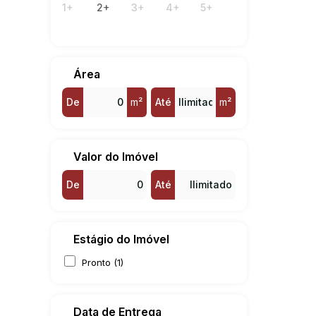
1+
2+
3+
4+
5+
Betel (1)
Jardim América (1)
Jardim Ypê (1)
Vila Presidente Médici (1)
Área
De
m²
Até
m²
Valor do Imóvel
De
Até
Estágio do Imóvel
Pronto (1)
Data de Entrega