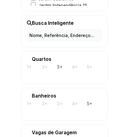
Brasil
Camp
Jardim Independência (1)
Jardim Leonor (1)
Jardim Mirassol (1)
Busca Inteligente
Jardim Nossa Senhora Auxiliadora (2)
Jardim Santa Judith (1)
Parque Alto Taquaral (2)
Parque Imperador (2)
Parque Rural Fazenda Santa Cândida (2)
Parque São Quirino (2)
Quartos
Parque Taquaral (2)
1+
2+
3+
4+
5+
Residencial Estância Eudóxia (Barão Geraldo) (1)
Taquaral (1)
Vila Formosa (1)
Vila Georgina (1)
Vila Hollândia (1)
Banheiros
Vila Marieta (1)
1+
2+
3+
4+
5+
Vila Nogueira (1)
Vila Nova (1)
Vila Teixeira (1)
Paulínia (4)
Vagas de Garagem