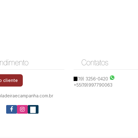
ndimento
Contatos
(19) 3256-0420
o cliente
+55(19)997790063
ladeiraecampanha.com.br