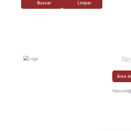
Buscar
Limpar
Ate
Área d
falecom@