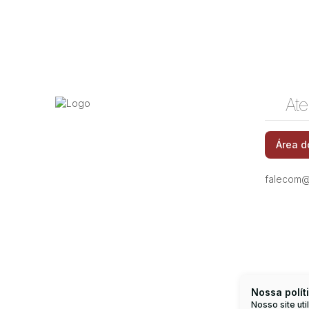
Ate
Área d
falecom@
Nossa polít
Nosso site ut