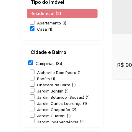
Tipo do Imóvel
Residencial (2)
Apartamento (1)
Casa (1)
Cidade e Bairro
Campinas (34)
R$
90
Alphaville Dom Pedro (1)
Bonfim (1)
Chácara da Barra (1)
Jardim Bonfim (1)
Jardim Botânico (Sousas) (1)
Jardim Carlos Lourenço (1)
Jardim Chapadão (2)
Jardim Guarani (1)
Jardim Independência (1)
CE
Jardim Leonor (1)
Casa