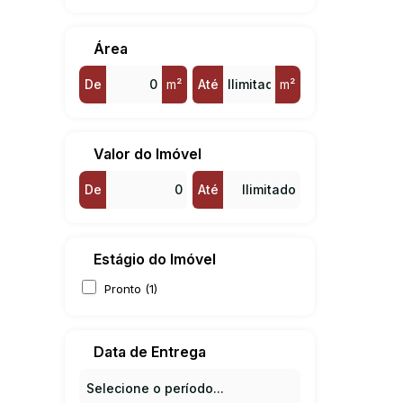
Jardim Ypê (1)
Vila Presidente Médici (1)
Área
De
m²
Até
m²
Valor do Imóvel
De
Até
Estágio do Imóvel
Pronto (1)
Data de Entrega