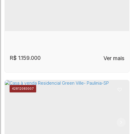
próximo ao centro de Paulínia
R$
1.159.000
4281
2083007
PERMUTA Terras da Estância Paulínia SP
Paulínia
,
São Paulo
,
Brasil