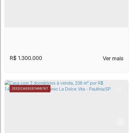
R$
1.300.000
3332
(CA0553)
1498767
CEP: 13148-218
,
Avenida Alexandre Cazelatto
,
Betel
,
Casa à venda Residencial Green Ville-
Paulínia
,
São Paulo
,
Brasil
Paulinia-SP