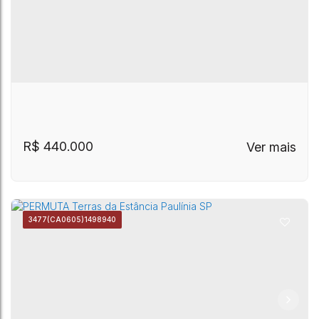
R$
440.000
3477
(CA0605)
1498940
Casa com 3 quartos e área de churrasqueira
Vila Presidente Médici
,
Paulínia
,
São Paulo
,
Brasil