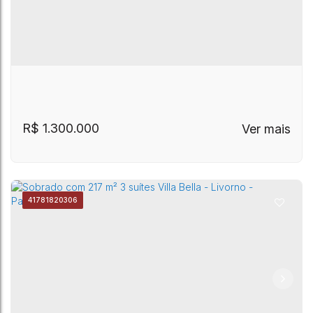
R$
1.300.000
4178
1820306
Casa com 3 dormitórios à venda, 238 m² por
Jardim Ypê
,
Paulínia
,
São Paulo
,
Brasil
R$ 1.400.000,00 - Condomínio La Dolce Vita -