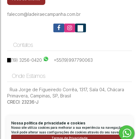
falecom@ladeiraecampanha.com.br
Contatos
(19) 3256-0420
+55(19)997790063
Onde Estamos
Rua Jorge de Figueiredo Corrêa
,
1317
,
Sala 04
,
Chácara
Primavera
,
Campinas
,
SP
,
Brasil
CRECI: 23236-J
Nossa política de privacidade e cookies
Nosso site utiliza cookies para melhorar a sua experiência na navegação.
Você pode alterar suas configurações de cookies através do seu navegador.
Termos de Privacidade