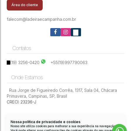
SP
Área do cliente
falecom@ladeiraecampanha.com.br
Contatos
(19) 3256-0420
+55(19)997790063
Onde Estamos
Rua Jorge de Figueiredo Corrêa
,
1317
,
Sala 04
,
Chácara
Primavera
,
Campinas
,
SP
,
Brasil
CRECI: 23236-J
Nossa política de privacidade e cookies
Nosso site utiliza cookies para melhorar a sua experiência na navegação.
Você pode alterar suas configurações de cookies através do seu navegador.