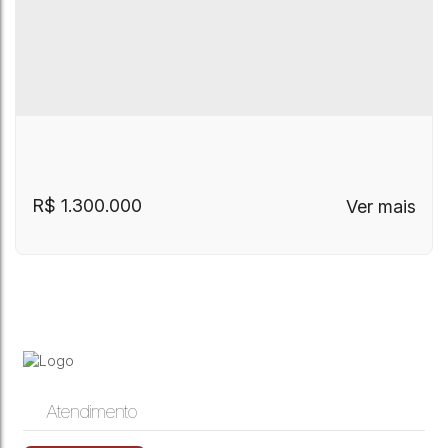
R$
1.300.000
Atendimento
Prédio Comercial (ZC4) Centro de Campinas
Centro
,
Campinas
,
São Paulo
,
Brasil