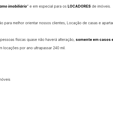
amo imobiliário
” e em especial para os
LOCADORES
de imóveis.
ção para melhor orientar nossos clientes, Locação de casas e apart
ssoas físicas quase não haverá alteração,
somente em casos e
m locações por ano ultrapassar 240 mil.
móveis