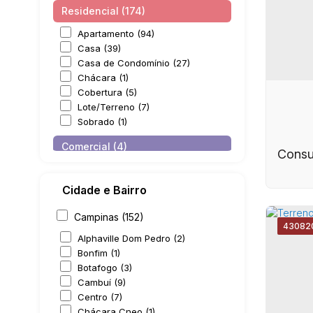
Residencial (174)
Apartamento (94)
Casa (39)
Casa de Condomínio (27)
Chácara (1)
Cobertura (5)
Lote/Terreno (7)
Sobrado (1)
Comercial (4)
Consul
Escritório (2)
Prédio (2)
Cidade e Bairro
Misto (1)
Campinas (152)
4308
2
Residencial e Comercial (1)
Alphaville Dom Pedro (2)
Bonfim (1)
Botafogo (3)
Cambuí (9)
Centro (7)
Jar
Casa
Chácara Cneo (1)