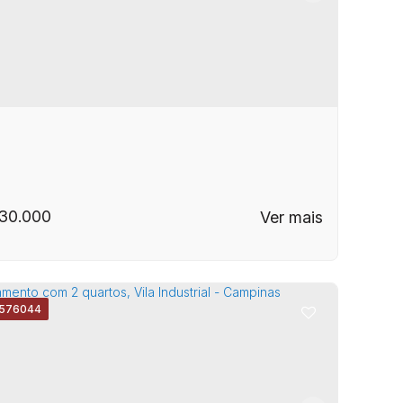
tro
,
Campinas
,
São Paulo
,
Brasil
o Negro - Campinas/SP
30.000
1576044
EP: 13035-610
,
Avenida Doutor Carlos de