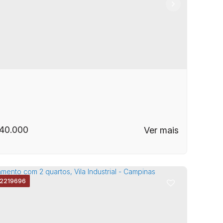
pos
,
N°:
875
,
Vila Industrial
,
Campinas
,
São
rtamento com 2 Quartos, Vila Industrial -
lo
,
Brasil
pinas
40.000
2219696