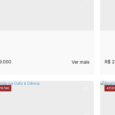
Cen
inas: Quintal Amplo e Vista Belíssima
Our
9.000
R$
2
76790
4113
P: 13098-831
,
Rua República da Armênia
,
C